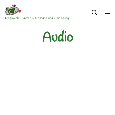

Regionale Gärten - Ansbach und Umgebung
Sk
Audio
to
con