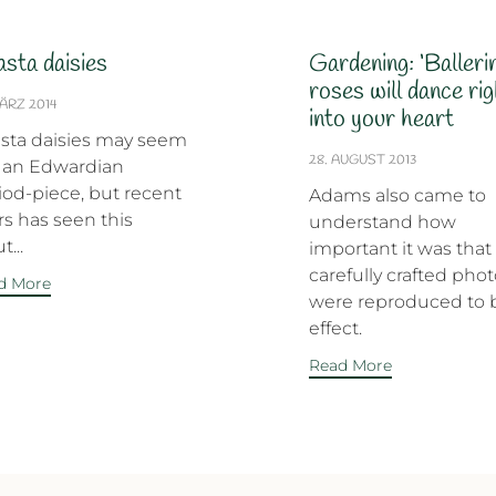
sta daisies
Gardening: ‘Balleri
roses will dance ri
MÄRZ 2014
into your heart
sta daisies may seem
28. AUGUST 2013
e an Edwardian
iod-piece, but recent
Adams also came to
rs has seen this
understand how
t...
important it was that 
carefully crafted pho
d More
were reproduced to 
effect.
Read More