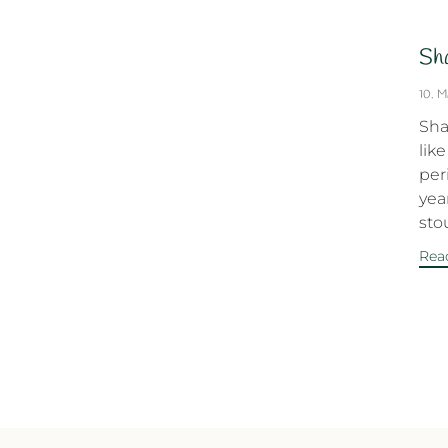
Sha
10. 
Sha
lik
per
yea
stou
Rea