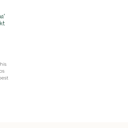
na’
ght
his
tos
best